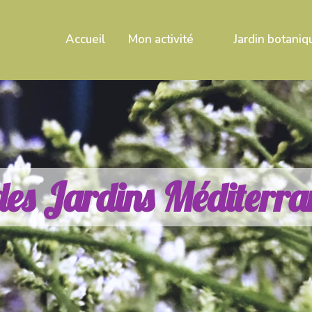
Accueil
Mon activité
Jardin botaniq
d
e
s
J
a
r
d
i
n
s
M
é
d
i
t
e
r
r
a