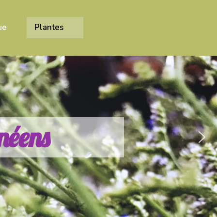
ue
Plantes
n
é
e
n
s