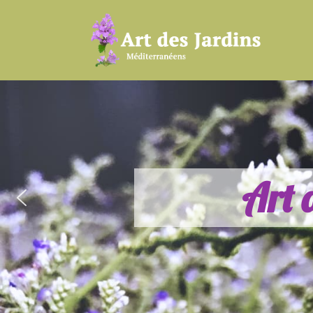
A
r
t