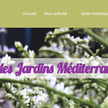
Accueil
Mon activité
Jardin botaniq
d
e
s
J
a
r
d
i
n
s
M
é
d
i
t
e
r
r
a