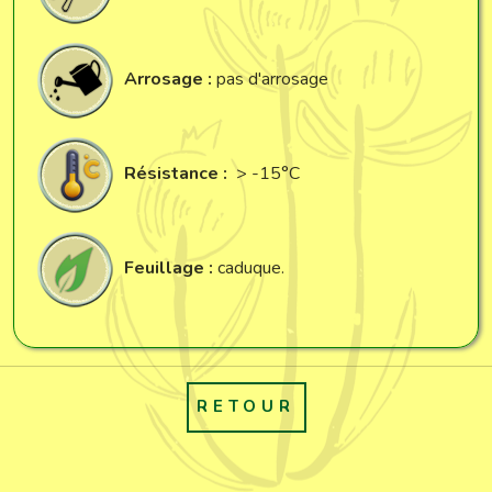
Arrosage :
pas d'arrosage
Résistance :
> -15°C
Feuillage :
caduque.
RETOUR