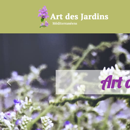
A
r
t