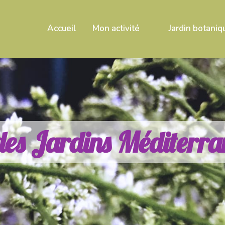
Accueil
Mon activité
Jardin botaniq
d
e
s
J
a
r
d
i
n
s
M
é
d
i
t
e
r
r
a