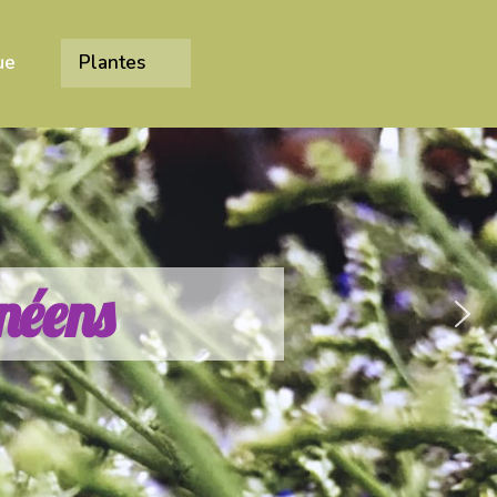
ue
Plantes
n
é
e
n
s