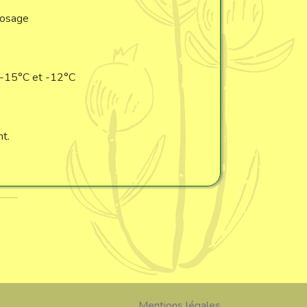
rosage
-15°C et -12°C
t.
Mentions légales