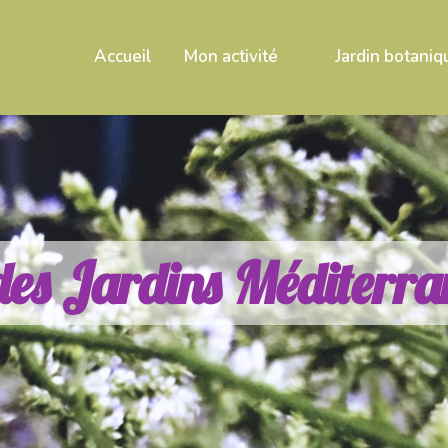
Accueil
Mon activité
Jardin botaniq
d
e
s
J
a
r
d
i
n
s
M
é
d
i
t
e
r
r
a