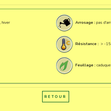
 hiver
Arrosage :
pas d'ar
Résistance :
> -15
Feuillage :
caduque
RETOUR