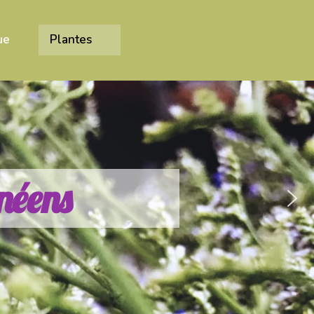
ue
Plantes
n
é
e
n
s