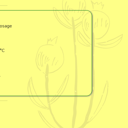
rosage
°C
.