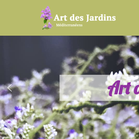
A
r
t