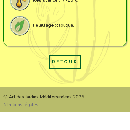
Résistance :
> -15°C
Feuillage :
caduque.
RETOUR
© Art des Jardins Méditerranéens 2026
Mentions légales