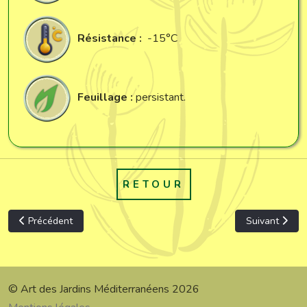
Résistance :
-15°C
Feuillage :
persistant.
RETOUR
Article précédent : Phlomis x 'Marina'
Article suivan
Précédent
Suivant
© Art des Jardins Méditerranéens 2026