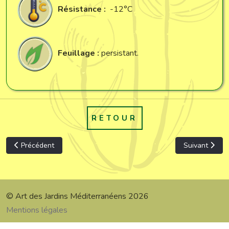
Résistance :
-12°C
Feuillage :
persistant.
RETOUR
Article précédent : Phlomis grandiflora var. sulieman
Article suivan
Précédent
Suivant
© Art des Jardins Méditerranéens 2026
Mentions légales